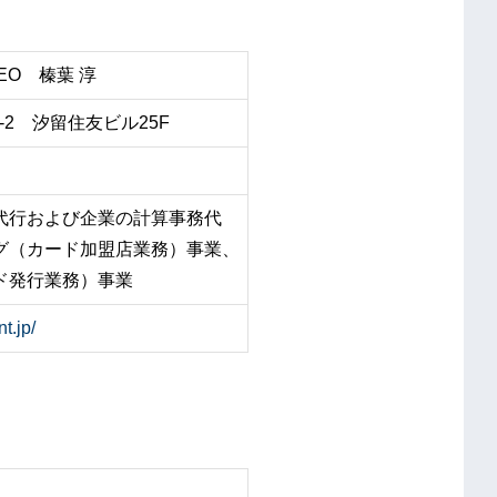
EO 榛葉 淳
-2 汐留住友ビル25F
代行および企業の計算事務代
グ（カード加盟店業務）事業、
ド発行業務）事業
t.jp/