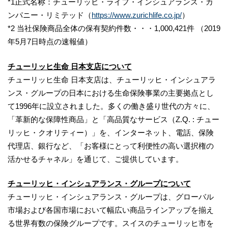
*1正式名称：チューリッヒ・ライフ・インシュアランス・カ
ンパニー・リミテッド（
https://www.zurichlife.co.jp/
）
*2 当社保険商品全体の保有契約件数・・・1,000,421件 （2019
年5月7日時点の速報値）
チューリッヒ生命 日本支店について
チューリッヒ生命 日本支店は、チューリッヒ・インシュアラ
ンス・グループの日本における生命保険事業の主要拠点とし
て1996年に設立されました。多くの働き盛り世代の方々に、
「革新的な保障性商品」と「高品質なサービス（Z.Q. : チュー
リッヒ・クオリティー）」を、インターネット、電話、保険
代理店、銀行など、「お客様にとって利便性の高い選択権の
活かせるチャネル」を通じて、ご提供しています。
チューリッヒ・インシュアランス・グループについて
チューリッヒ・インシュアランス・グループは、グローバル
市場および各国市場において幅広い商品ラインアップを揃え
る世界有数の保険グループです。スイスのチューリッヒ市を