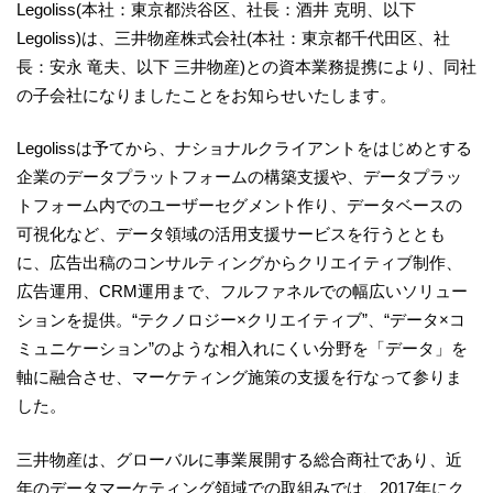
Legoliss(本社：東京都渋谷区、社長：酒井 克明、以下
Legoliss)は、三井物産株式会社(本社：東京都千代田区、社
長：安永 竜夫、以下 三井物産)との資本業務提携により、同社
の子会社になりましたことをお知らせいたします。
Legolissは予てから、ナショナルクライアントをはじめとする
企業のデータプラットフォームの構築支援や、データプラッ
トフォーム内でのユーザーセグメント作り、データベースの
可視化など、データ領域の活用支援サービスを行うととも
に、広告出稿のコンサルティングからクリエイティブ制作、
広告運用、CRM運用まで、フルファネルでの幅広いソリュー
ションを提供。“テクノロジー×クリエイティブ”、“データ×コ
ミュニケーション”のような相入れにくい分野を「データ」を
軸に融合させ、マーケティング施策の支援を行なって参りま
した。
三井物産は、グローバルに事業展開する総合商社であり、近
年のデータマーケティング領域での取組みでは、2017年にク