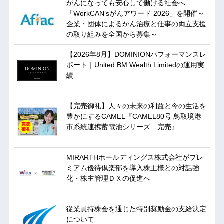
がんになっても安心して働ける社会へ
「WorkCAN’sがんアワード 2026」を開催～
企業・団体によるがん治療と仕事の両立支援
の取り組みを全国から募集～
【2026年8月】DOMINIONパフォーマンスレ
ポート｜United BM Wealth Limitedの運用実
績
【完売御礼】人々の未来の利益と今の生活を
豊かにするCAMEL『CAMEL80号 鳥取境港
市系統連携蓄電池シリーズ 完売』
MIRARTHホールディングス株式会社がプレ
ミアム優待倶楽部を導入株主様との対話強
化・株主管理ＤＸの促進へ
従業員持株会を通じた特別奨励金の支給決定
について