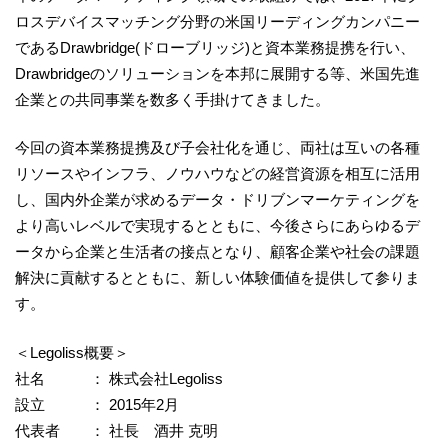
ロスデバイスマッチング分野の米国リーディングカンパニー
であるDrawbridge(ドローブリッジ)と資本業務提携を行い、
Drawbridgeのソリューションを本邦に展開する等、米国先進
企業との共同事業を数多く手掛けてきました。
今回の資本業務提携及び子会社化を通じ、両社は互いの各種
リソースやインフラ、ノウハウなどの経営資源を相互に活用
し、国内外企業が求めるデータ・ドリブンマーケティングを
より高いレベルで実現するとともに、今後さらにあらゆるデ
ータから企業と生活者の接点となり、顧客企業や社会の課題
解決に貢献するとともに、新しい体験価値を提供して参りま
す。
＜Legoliss概要＞
社名 ： 株式会社Legoliss
設立 ： 2015年2月
代表者 ： 社長 酒井 克明