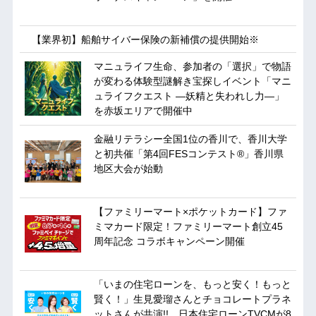
【業界初】船舶サイバー保険の新補償の提供開始※
マニュライフ生命、参加者の「選択」で物語
が変わる体験型謎解き宝探しイベント「マニ
ュライフクエスト ―妖精と失われし力―」
を赤坂エリアで開催中
金融リテラシー全国1位の香川で、香川大学
と初共催「第4回FESコンテスト®」香川県
地区大会が始動
【ファミリーマート×ポケットカード】ファ
ミマカード限定！ファミリーマート創立45
周年記念 コラボキャンペーン開催
「いまの住宅ローンを、もっと安く！もっと
賢く！」生見愛瑠さんとチョコレートプラネ
ットさんが共演!! 日本住宅ローンTVCMが8