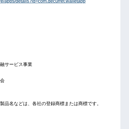
ore/apps/details?id=com.decurret.walletapp
融サービス事業
会
製品名などは、各社の登録商標または商標です。