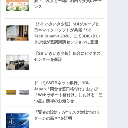
族・ご友人と一緒に利回り投資のチャ
ンス
【SBIいきいき少短】SBIグループと
日本マイクロソフトが共催「SBI
Tech Summit 2026」にてSBIいきい
き少短が基調講演セッションに登壇
【SBIいきいき少短】仙台にビジネス
センターを新設
ドコモSMTBネット銀行、HDI-
Japan「問合せ窓口格付け」および
「Webサポート格付け」における「三
つ星」獲得のお知らせ
「賢者の設計」が“リスク対比でのリ
ターンの高さ”を証明