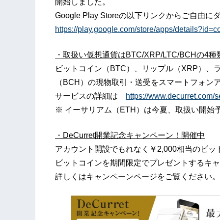
開始しました。
Google Play Storeの以下リンクからご
https://play.google.com/store/apps/details?id=
・取扱い仮想通貨はB
TC/XRP/LTC/BCH
の4種
ビットコイン（BTC）、リップル（XRP）、
（BCH）の現物取引・送受をスマートフォン
サービスの詳細は
https://www.decurret.com/s
※ イーサリアム（ETH）は今夏、取扱い開始
・
D
eCurre
t
開業
記念キャンペーン！開催中
アカウント開設でもれなく￥2,000相当のビッ
ビットコインを期間限定でプレゼントするキャ
詳しくはキャンペーンページをご覧ください。