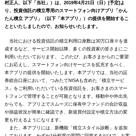
村正人、以下「当社」）は、2019年4月21日（日）[予定]よ
り、投資信託の積立専用のスマートフォン向けアプリ「かん
たん積立 アプリ」（以下「本アプリ」）の提供を開始するこ
とといたしましたので、お知らせいたします。
当社における投資信託の積立利用口座数は30万口座※を達
成するなど、サービス開始以降、多くの投資家の皆さまにご
利用いただいております。 このたび、お客さまからのご要望
にお応えし、スマートフォン向けサービスを拡充するべく、
本アプリの提供を開始いたします。本アプリでは、当社の証
券総合口座において、つみたてNISAも含めた「積立サービ
ス」をご利用いただいている投資信託を、お客さまのスマー
トフォンで管理することが可能となります。移動中や外出先
からでも、アプリ上でスムーズに保有中ファンドの合計収益
や損益状況が簡単に確認でき、新規買付設定や積立方法の変
更も行えるようになります。
また、本アプリには、新機能「積立スタイル診断」を追加
しております。わずか1分程度の質問に回答するだけで、お客