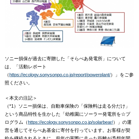
ソニー損保が過去に寄贈した「そらべあ発電所」について
は、「活動レポート
（
https://ecology.sonysonpo.co.jp/report/powerplant/
）」をご参
照ください。
＜本文の注記＞
（*1）ソニー損保は、自動車保険の「保険料は走る分だけ」
という商品特性を生かした「幼稚園にソーラー発電所を☆プ
ログラム（
https://ecology.sonysonpo.co.jp/solarbear/
）」の運
営を通じてそらべあ基金に寄付を行っています。お客様が契
約を継続されるときに、前年の実際に走った距離が予想年間