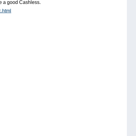
od Cashless.
.html