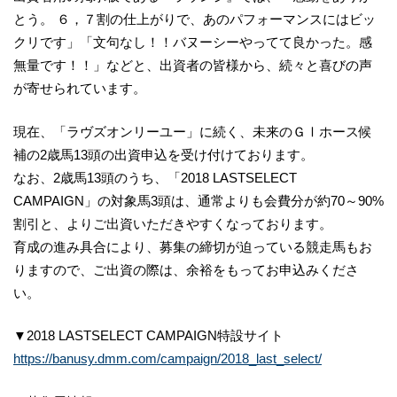
とう。 ６，７割の仕上がりで、あのパフォーマンスにはビッ
クリです」「文句なし！！バヌーシーやってて良かった。感
無量です！！」などと、出資者の皆様から、続々と喜びの声
が寄せられています。
現在、「ラヴズオンリーユー」に続く、未来のＧⅠホース候
補の2歳馬13頭の出資申込を受け付けております。
なお、2歳馬13頭のうち、「2018 LASTSELECT
CAMPAIGN」の対象馬3頭は、通常よりも会費分が約70～90%
割引と、よりご出資いただきやすくなっております。
育成の進み具合により、募集の締切が迫っている競走馬もお
りますので、ご出資の際は、余裕をもってお申込みくださ
い。
▼2018 LASTSELECT CAMPAIGN特設サイト
https://banusy.dmm.com/campaign/2018_last_select/