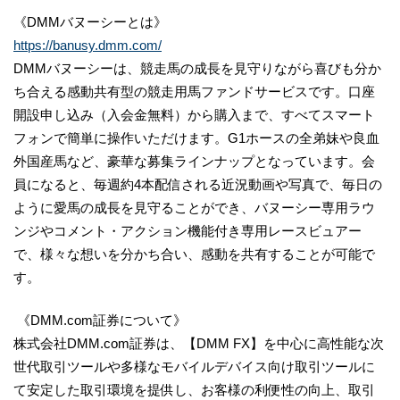
《DMMバヌーシーとは》
https://banusy.dmm.com/
DMMバヌーシーは、競走馬の成長を見守りながら喜びも分か
ち合える感動共有型の競走用馬ファンドサービスです。口座
開設申し込み（入会金無料）から購入まで、すべてスマート
フォンで簡単に操作いただけます。G1ホースの全弟妹や良血
外国産馬など、豪華な募集ラインナップとなっています。会
員になると、毎週約4本配信される近況動画や写真で、毎日の
ように愛馬の成長を見守ることができ、バヌーシー専用ラウ
ンジやコメント・アクション機能付き専用レースビュアー
で、様々な想いを分かち合い、感動を共有することが可能で
す。
《DMM.com証券について》
株式会社DMM.com証券は、【DMM FX】を中心に高性能な次
世代取引ツールや多様なモバイルデバイス向け取引ツールに
て安定した取引環境を提供し、お客様の利便性の向上、取引