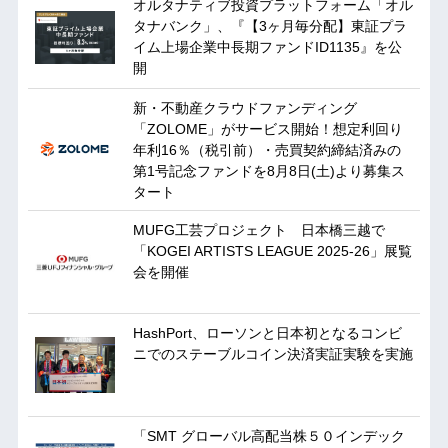
オルタナティブ投資プラットフォーム「オル
タナバンク」、『【3ヶ月毎分配】東証プラ
イム上場企業中長期ファンドID1135』を公
開
新・不動産クラウドファンディング
「ZOLOME」がサービス開始！想定利回り
年利16％（税引前）・売買契約締結済みの
第1号記念ファンドを8月8日(土)より募集ス
タート
MUFG工芸プロジェクト 日本橋三越で
「KOGEI ARTISTS LEAGUE 2025-26」展覧
会を開催
HashPort、ローソンと日本初となるコンビ
ニでのステーブルコイン決済実証実験を実施
「SMT グローバル高配当株５０インデック