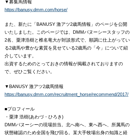
▼募集馬情報
https://banusy.dmm.com/horse/
また、新たに「BANUSY 激アツ2歳馬情報」のページを公開
いたしました。このページでは、DMMバヌーシースタッフの
2名、粟津浩樹と椎名竜大が対談形式で、順調に仕上がってい
る2歳馬や豊かな素質を見せている2歳馬の「今」について紹
介しています。
出資するためのとっておきの情報が掲載されておりますの
で、ぜひご覧ください。
▼BANUSY 激アツ2歳馬情報
https://banusy.dmm.com/recruitment_horse/recommend/2017/
■プロフィール
・粟津 浩樹(あわづ・ひろき)
DMMバヌーシーの現場担当。北へ南へ、東へ西へ、所属馬の
状態確認のため全国を飛び回る。某大手牧場出身の知識と経