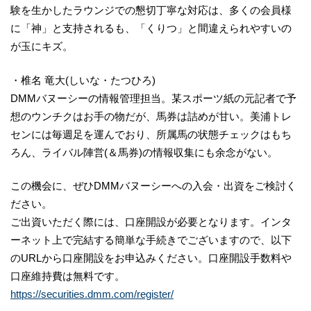
験を生かしたラウンジでの懇切丁寧な対応は、多くの会員様
に「神」と支持されるも、「くりつ」と間違えられやすいの
が玉にキズ。
・椎名 竜大(しいな・たつひろ)
DMMバヌーシーの情報管理担当。某スポーツ紙の元記者で予
想のウンチクはお手の物だが、馬券は詰めが甘い。美浦トレ
センには毎週足を運んでおり、所属馬の状態チェックはもち
ろん、ライバル陣営(＆馬券)の情報収集にも余念がない。
この機会に、ぜひDMMバヌーシーへの入会・出資をご検討く
ださい。
ご出資いただく際には、口座開設が必要となります。インタ
ーネット上で完結する簡単な手続きでございますので、以下
のURLから口座開設をお申込みください。口座開設手数料や
口座維持費は無料です。
https://securities.dmm.com/register/