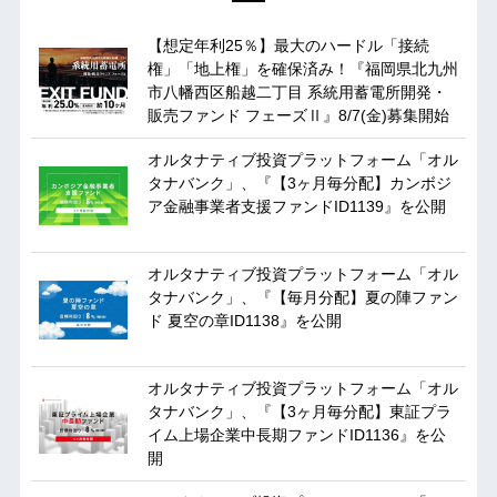
【想定年利25％】最大のハードル「接続
権」「地上権」を確保済み！『福岡県北九州
市八幡西区船越二丁目 系統用蓄電所開発・
販売ファンド フェーズⅡ』8/7(金)募集開始
オルタナティブ投資プラットフォーム「オル
タナバンク」、『【3ヶ月毎分配】カンボジ
ア金融事業者支援ファンドID1139』を公開
オルタナティブ投資プラットフォーム「オル
タナバンク」、『【毎月分配】夏の陣ファン
ド 夏空の章ID1138』を公開
オルタナティブ投資プラットフォーム「オル
タナバンク」、『【3ヶ月毎分配】東証プラ
イム上場企業中長期ファンドID1136』を公
開