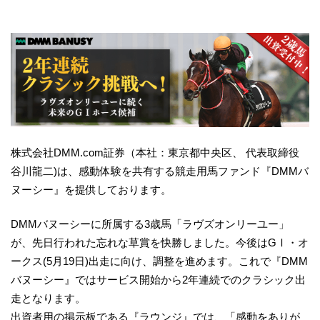
株式会社DMM.com証券（本社：東京都中央区、 代表取締役
谷川龍二)は、感動体験を共有する競走用馬ファンド『DMMバ
ヌーシー』を提供しております。
DMMバヌーシーに所属する3歳馬「ラヴズオンリーユー」
が、先日行われた忘れな草賞を快勝しました。今後はGⅠ・オ
ークス(5月19日)出走に向け、調整を進めます。これで『DMM
バヌーシー』ではサービス開始から2年連続でのクラシック出
走となります。
出資者用の掲示板である『ラウンジ』では、「感動をありが