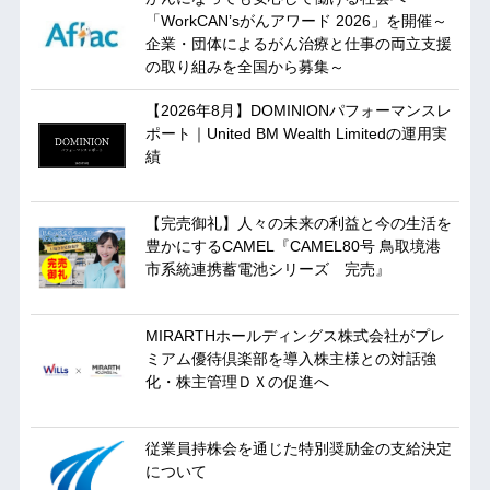
「WorkCAN’sがんアワード 2026」を開催～
企業・団体によるがん治療と仕事の両立支援
の取り組みを全国から募集～
【2026年8月】DOMINIONパフォーマンスレ
ポート｜United BM Wealth Limitedの運用実
績
【完売御礼】人々の未来の利益と今の生活を
豊かにするCAMEL『CAMEL80号 鳥取境港
市系統連携蓄電池シリーズ 完売』
MIRARTHホールディングス株式会社がプレ
ミアム優待倶楽部を導入株主様との対話強
化・株主管理ＤＸの促進へ
従業員持株会を通じた特別奨励金の支給決定
について