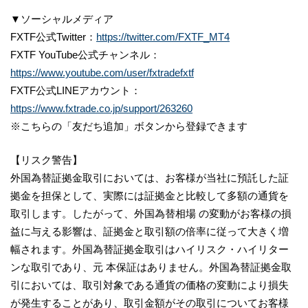
▼ソーシャルメディア
FXTF公式Twitter：
https://twitter.com/FXTF_MT4
FXTF YouTube公式チャンネル：
https://www.youtube.com/user/fxtradefxtf
FXTF公式LINEアカウント：
https://www.fxtrade.co.jp/support/263260
※こちらの「友だち追加」ボタンから登録できます
【リスク警告】
外国為替証拠金取引においては、お客様が当社に預託した証
拠金を担保として、実際には証拠金と比較して多額の通貨を
取引します。したがって、外国為替相場 の変動がお客様の損
益に与える影響は、証拠金と取引額の倍率に従って大きく増
幅されます。外国為替証拠金取引はハイリスク・ハイリター
ンな取引であり、元 本保証はありません。外国為替証拠金取
引においては、取引対象である通貨の価格の変動により損失
が発生することがあり、取引金額がその取引についてお客様