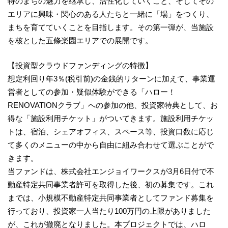
特のまちの魅力を継承し、活性化していくこと、そしてその
エリアに興味・関心のある人たちと一緒に「場」をつくり、
まちを育てていくことを目指します。その第一弾が、当施設
を核とした五條楽園エリアでの展開です。
【投資型クラウドファンディングの特徴】
想定利回り年3％(税引前)の金銭的リターンに加えて、事業運
営者としての参加・疑似体験ができる「ハロー！
RENOVATIONクラブ」への参加の他、投資家特典として、お
得な「施設利用チケット」がついてきます。施設利用チケッ
トは、宿泊、シェアオフィス、スペース等、投資口数に応じ
て多くのメニューの中から自由に組み合わせて選ぶことがで
きます。
当ファンドは、株式会社エンジョイワークスが3月6日付で不
動産特定共同事業者許可を取得した後、初の募集です。これ
までは、小規模不動産特定共同事業者としてファンド募集を
行っており、投資家一人当たり100万円の上限がありました
が、これが撤廃となりました。本プロジェクトでは、ハロ