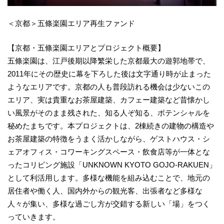
＜京都＞五條楽園エリア再生ファンド
【京都・五條楽園エリアとプロジェクト概要】
五條楽園は、江戸後期以降繁栄した京都最大の遊郭地帯で、
2011年にその歴史に幕を下ろした後は文字通り時が止まった
ようなエリアです。京都の人も普段訪れる機会は少ないこの
エリア、実は貴重なお茶屋建築、カフェー建築など昔懐かし
い風景がそのまま残された、知る人ぞ知る、ポテンシャルを
秘めたまちです。本プロジェクトは、2棟続きの建物の構造や
お茶屋建築の特徴をうまく活かしながら、ゲストハウス・シ
ェアオフィス・コワーキングスペース・飲食店等が一体とな
ったコリビング施設「UNKNOWN KYOTO GOJO-RAKUEN」
として利活用します。多様な機能を組み込むことで、地元の
居住者や働く人、国内外からの観光客、出張者など多様な
人々が集い、多様な過ごし方が交錯する新しい「場」をつく
っていきます。