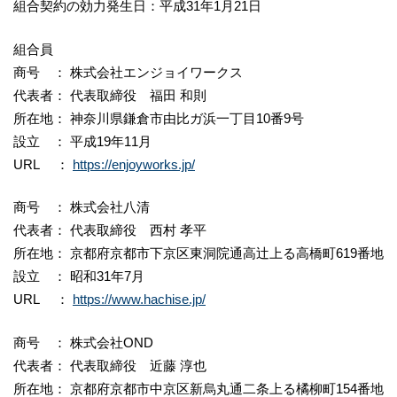
組合契約の効力発生日：平成31年1月21日
組合員
商号 ： 株式会社エンジョイワークス
代表者： 代表取締役 福田 和則
所在地： 神奈川県鎌倉市由比ガ浜一丁目10番9号
設立 ： 平成19年11月
URL ：
https://enjoyworks.jp/
商号 ： 株式会社八清
代表者： 代表取締役 西村 孝平
所在地： 京都府京都市下京区東洞院通高辻上る高橋町619番地
設立 ： 昭和31年7月
URL ：
https://www.hachise.jp/
商号 ： 株式会社OND
代表者： 代表取締役 近藤 淳也
所在地： 京都府京都市中京区新烏丸通二条上る橘柳町154番地