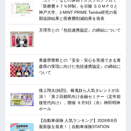
「コグー」などの多因子介入プログラムで
「医療費４７％抑制」を示唆 ＳＯＭＰＯと
神戸大学、J-MINT PRIME Tamba研究の長
期追跡結果と医療費削減効果を発表
天理市との『包括連携協定』の締結について
青森県警察との『安全・安心を実感できる青
森県の実現に向けた包括連携協定』の締結に
ついて
後上翔太(純烈)、椿鬼奴ら人気タレントが出
演！「第２回都民向け金融セミナー（定年前
後世代向け）」開催 ９月9日（水）神田明神
ホール
【自動車保険 人気ランキング】2026年8月
最新版を発表！｜自動車保険STATION