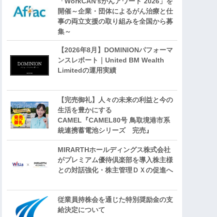
「WorkCAN’sがんアワード 2026」を
開催～企業・団体によるがん治療と仕
事の両立支援の取り組みを全国から募
集～
【2026年8月】DOMINIONパフォーマ
ンスレポート｜United BM Wealth
Limitedの運用実績
【完売御礼】人々の未来の利益と今の
生活を豊かにする
CAMEL『CAMEL80号 鳥取境港市系
統連携蓄電池シリーズ 完売』
MIRARTHホールディングス株式会社
がプレミアム優待倶楽部を導入株主様
との対話強化・株主管理ＤＸの促進へ
従業員持株会を通じた特別奨励金の支
給決定について