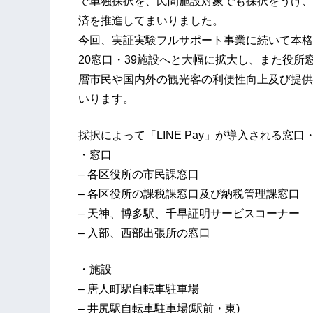
で単独採択を、民間施設対象でも採択をうけ、福
済を推進してまいりました。
今回、実証実験フルサポート事業に続いて本格
20窓口・39施設へと大幅に拡大し、また役
層市民や国内外の観光客の利便性向上及び提供
いります。
採択によって「LINE Pay」が導入される窓口
・窓口
– 各区役所の市民課窓口
– 各区役所の課税課窓口及び納税管理課窓口
– 天神、博多駅、千早証明サービスコーナー
– 入部、西部出張所の窓口
・施設
– 唐人町駅自転車駐車場
– 井尻駅自転車駐車場(駅前・東)