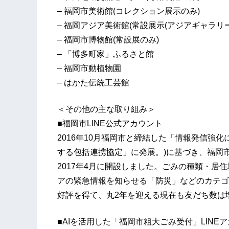
– 福岡市美術館(コレクション展示のみ)
– 福岡アジア美術館(常設展示(アジアギャラリー
– 福岡市博物館(常設展のみ)
– 「博多町家」ふるさと館
– 福岡市動植物園
– はかた伝統工芸館
＜その他の主な取り組み＞
■福岡市LINE公式アカウント
2016年10月福岡市と締結した「情報発信強化
する包括連携協定」に発展。)に基づき、福岡市LINE公
2017年4月に開設しました。ごみの種類・居
アの緊急情報を知らせる「防災」などのカテゴ
好評を得て、丸2年を迎える現在も友だち数は増
■AIを活用した「福岡市粗大ごみ受付」LINE