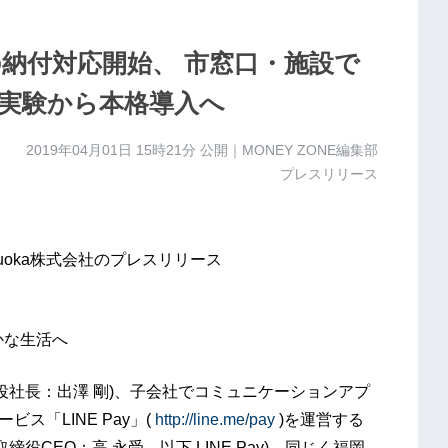
税の納付対応開始、 市窓口・施設で
実験から本格導入へ
2019年04月01日 15時21分
公開｜MONEY ZONE編集部
プレスリリース
Fukuoka株式会社のプレスリリース
かな生活へ
締役社長：出澤 剛)、子会社でコミュニケーションアプ
ス「LINE Pay」(
http://line.me/pay
)を運営する
締役CEO：高 永受、以下 LINE Pay)、同じく福岡