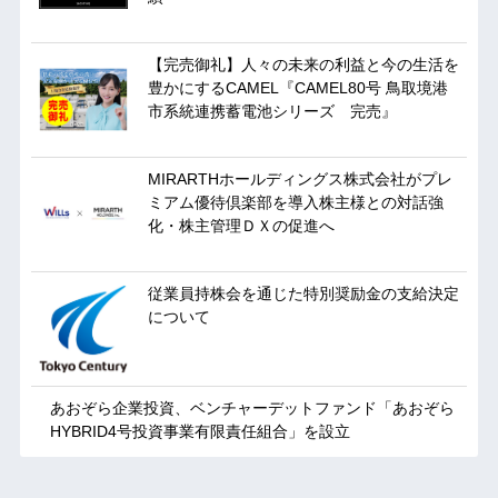
【完売御礼】人々の未来の利益と今の生活を
豊かにするCAMEL『CAMEL80号 鳥取境港
市系統連携蓄電池シリーズ 完売』
MIRARTHホールディングス株式会社がプレ
ミアム優待倶楽部を導入株主様との対話強
化・株主管理ＤＸの促進へ
従業員持株会を通じた特別奨励金の支給決定
について
あおぞら企業投資、ベンチャーデットファンド「あおぞら
HYBRID4号投資事業有限責任組合」を設立