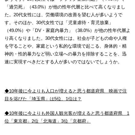
「過労死」（43.0%）が他の性年代層と比べて高くなりまし
た。20代女性には、労働環境の改善を望む人が多いようで
す。そのほか、30代女性では「児童虐待・育児放棄」
（49.0%）や「DV・家庭内暴力」（38.0%）が他の性年代層よ
り高くなりました。30代女性には、社会が子どもの命や人権
を守ることや、家庭という私的な環境で起こる、身体的・精
神的・性的暴力など弱い立場への暴力を排除することを、迅
速に実現すべきだとする人が多いのではないでしょうか。
◆10年後に今よりも人口が増えると思う都道府県 映画で注
目を浴びた「埼玉県」は5位、1位は？
◆10年後に今よりも外国人観光客が増えると思う都道府県 1
位「東京都」2位「北海道」3位「京都府」