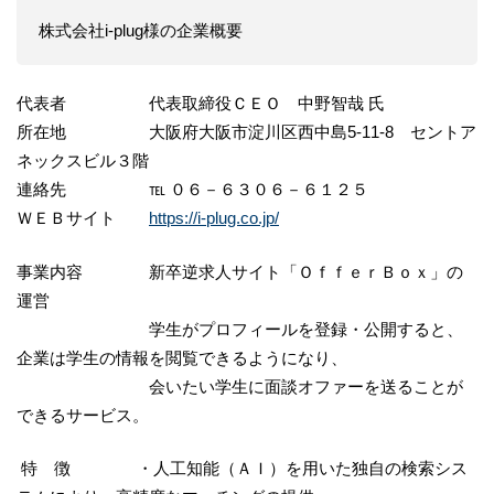
株式会社i-plug様の企業概要
代表者 代表取締役ＣＥＯ 中野智哉 氏
所在地 大阪府大阪市淀川区西中島5-11-8 セントア
ネックスビル３階
連絡先 ℡ ０６－６３０６－６１２５
ＷＥＢサイト
https://i-plug.co.jp/
事業内容 新卒逆求人サイト「ＯｆｆｅｒＢｏｘ」の
運営
学生がプロフィールを登録・公開すると、
企業は学生の情報を閲覧できるようになり、
会いたい学生に面談オファーを送ることが
できるサービス。
特 徴 ・人工知能（ＡＩ）を用いた独自の検索シス