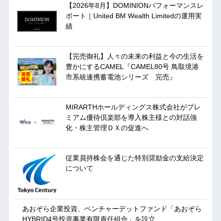
【2026年8月】DOMINIONパフォーマンスレ
ポート｜United BM Wealth Limitedの運用実
績
【完売御礼】人々の未来の利益と今の生活を
豊かにするCAMEL『CAMEL80号 鳥取境港
市系統連携蓄電池シリーズ 完売』
MIRARTHホールディングス株式会社がプレ
ミアム優待倶楽部を導入株主様との対話強
化・株主管理ＤＸの促進へ
従業員持株会を通じた特別奨励金の支給決定
について
あおぞら企業投資、ベンチャーデットファンド「あおぞら
HYBRID4号投資事業有限責任組合」を設立