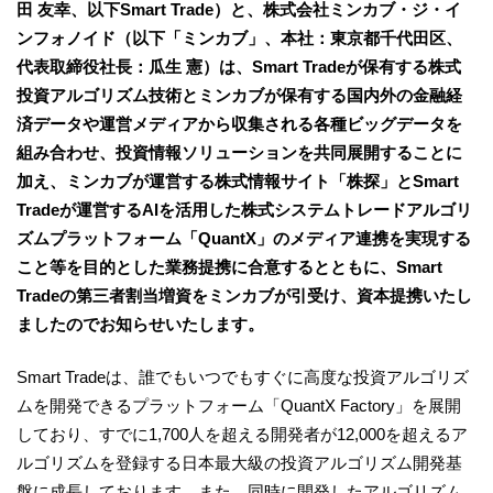
田 友幸、以下Smart Trade）と、株式会社ミンカブ・ジ・イ
ンフォノイド（以下「ミンカブ」、本社：東京都千代田区、
代表取締役社長：瓜生 憲）は、Smart Tradeが保有する株式
投資アルゴリズム技術とミンカブが保有する国内外の金融経
済データや運営メディアから収集される各種ビッグデータを
組み合わせ、投資情報ソリューションを共同展開することに
加え、ミンカブが運営する株式情報サイト「株探」とSmart
Tradeが運営するAIを活用した株式システムトレードアルゴリ
ズムプラットフォーム「QuantX」のメディア連携を実現する
こと等を目的とした業務提携に合意するとともに、Smart
Tradeの第三者割当増資をミンカブが引受け、資本提携いたし
ましたのでお知らせいたします。
Smart Tradeは、誰でもいつでもすぐに高度な投資アルゴリズ
ムを開発できるプラットフォーム「QuantX Factory」を展開
しており、すでに1,700人を超える開発者が12,000を超えるア
ルゴリズムを登録する日本最大級の投資アルゴリズム開発基
盤に成長しております。また、同時に開発したアルゴリズム