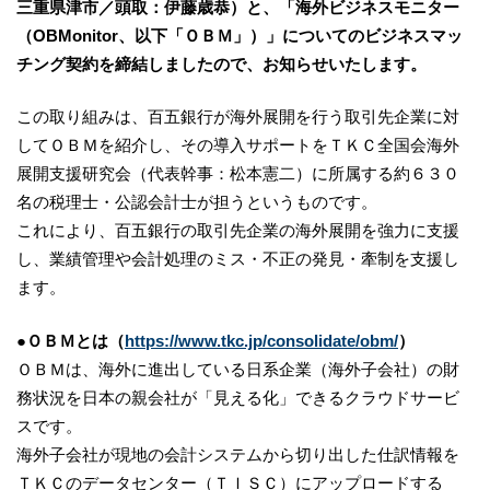
三重県津市／頭取：伊藤歳恭）と、「海外ビジネスモニター
（OBMonitor、以下「ＯＢＭ」）」についてのビジネスマッ
チング契約を締結しましたので、お知らせいたします。
この取り組みは、百五銀行が海外展開を行う取引先企業に対
してＯＢＭを紹介し、その導入サポートをＴＫＣ全国会海外
展開支援研究会（代表幹事：松本憲二）に所属する約６３０
名の税理士・公認会計士が担うというものです。
これにより、百五銀行の取引先企業の海外展開を強力に支援
し、業績管理や会計処理のミス・不正の発見・牽制を支援し
ます。
●ＯＢＭとは（
https://www.tkc.jp/consolidate/obm/
）
ＯＢＭは、海外に進出している日系企業（海外子会社）の財
務状況を日本の親会社が「見える化」できるクラウドサービ
スです。
海外子会社が現地の会計システムから切り出した仕訳情報を
ＴＫＣのデータセンター（ＴＩＳＣ）にアップロードする