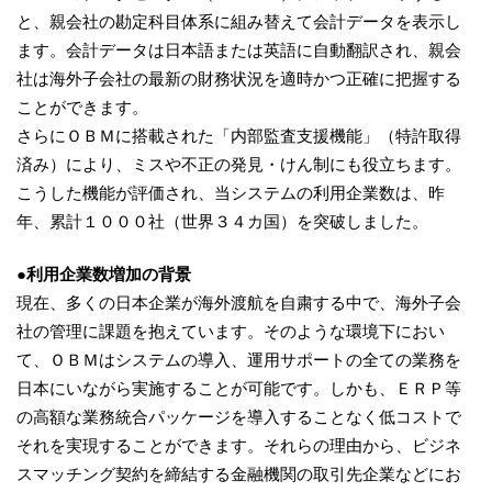
と、親会社の勘定科目体系に組み替えて会計データを表示し
ます。会計データは日本語または英語に自動翻訳され、親会
社は海外子会社の最新の財務状況を適時かつ正確に把握する
ことができます。
さらにＯＢＭに搭載された「内部監査支援機能」（特許取得
済み）により、ミスや不正の発見・けん制にも役立ちます。
こうした機能が評価され、当システムの利用企業数は、昨
年、累計１０００社（世界３４カ国）を突破しました。
●利用企業数増加の背景
現在、多くの日本企業が海外渡航を自粛する中で、海外子会
社の管理に課題を抱えています。そのような環境下におい
て、ＯＢＭはシステムの導入、運用サポートの全ての業務を
日本にいながら実施することが可能です。しかも、ＥＲＰ等
の高額な業務統合パッケージを導入することなく低コストで
それを実現することができます。それらの理由から、ビジネ
スマッチング契約を締結する金融機関の取引先企業などにお