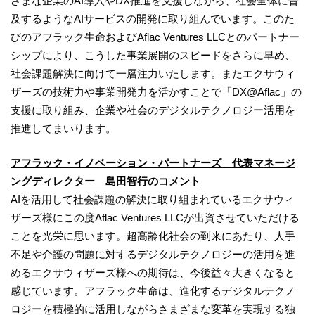
ざまな企業のAI導入やDX推進を支援しながら、社会全体に普
及するようなAIサービスの開発に取り組んでいます。このた
びのアフラック生命およびAflac Ventures LLCとのパートナー
シップにより、こうした事業展開のスピードをさらに早め、
社会課題解決に向けて一層注力いたします。またエクサウィ
ザーズの技術力や事業開発力を活かすことで「DX@Aflac」の
支援に取り組み、企業や社会のデジタルテクノロジー活用を
推進してまいります。
アフラック・イノベーション・パートナーズ
代表マネージ
ングディレクター 島田智行
のコメント
AIを活用して社会課題の解決に取り組まれているエクサウィ
ザーズ様にこの度Aflac Ventures LLCが出資させていただける
ことを光栄に思います。超高齢化社会の到来にあたり、人手
不足や介護の問題に対するデジタルテクノロジーの活用を進
めるエクサウィザーズ様への期待は、今後益々大きくなると
感じています。アフラック生命は、進化するデジタルテクノ
ロジーを積極的に活用しながらさまざまな変革を実現する独