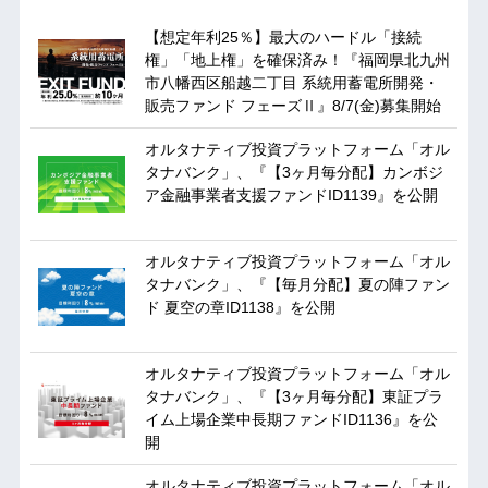
【想定年利25％】最大のハードル「接続
権」「地上権」を確保済み！『福岡県北九州
市八幡西区船越二丁目 系統用蓄電所開発・
販売ファンド フェーズⅡ』8/7(金)募集開始
オルタナティブ投資プラットフォーム「オル
タナバンク」、『【3ヶ月毎分配】カンボジ
ア金融事業者支援ファンドID1139』を公開
オルタナティブ投資プラットフォーム「オル
タナバンク」、『【毎月分配】夏の陣ファン
ド 夏空の章ID1138』を公開
オルタナティブ投資プラットフォーム「オル
タナバンク」、『【3ヶ月毎分配】東証プラ
イム上場企業中長期ファンドID1136』を公
開
オルタナティブ投資プラットフォーム「オル