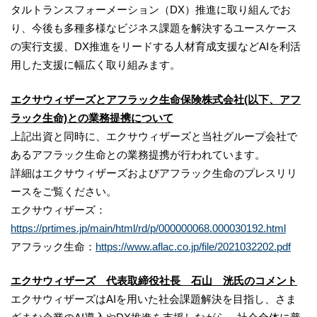
タルトランスフォーメーション（DX）推進に取り組んでお
り、今後も多種多様なビジネス課題を解決するユースケース
の実行支援、DX推進をリードする人材育成支援などAIを利活
用した支援に幅広く取り組みます。
エクサウィザーズと
アフラック生命
保険株式会社(以下、アフ
ラック生命)
との業務提携について
上記出資と同時に、エクサウィザーズと当社グループ会社で
あるアフラック生命との業務提携が行われています。
詳細はエクサウィザーズおよびアフラック生命のプレスリリ
ースをご覧ください。
エクサウィザーズ：
https://prtimes.jp/main/html/rd/p/000000068.000030192.html
アフラック生命：
https://www.aflac.co.jp/file/2021032202.pdf
エクサウィザーズ
代表取締役社長
石山
洸
氏のコメント
エクサウィザーズはAIを用いた社会課題解決を目指し、さま