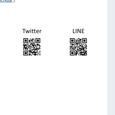
ichiba/
）