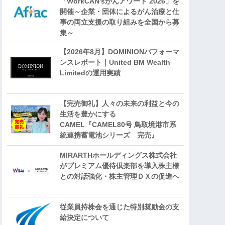
「WorkCAN’sがんアワード 2026」を
開催～企業・団体によるがん治療と仕
事の両立支援の取り組みを全国から募
集～
【2026年8月】DOMINIONパフォーマ
ンスレポート｜United BM Wealth
Limitedの運用実績
【完売御礼】人々の未来の利益と今の
生活を豊かにする
CAMEL『CAMEL80号 鳥取境港市系
統連携蓄電池シリーズ 完売』
MIRARTHホールディングス株式会社
がプレミアム優待倶楽部を導入株主様
との対話強化・株主管理ＤＸの促進へ
従業員持株会を通じた特別奨励金の支
給決定について