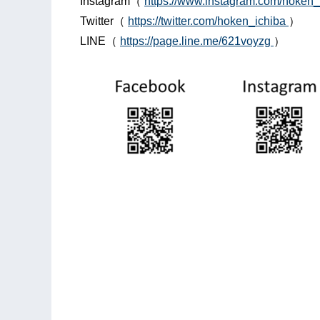
Instagram（
https://www.instagram.com/hoken_
Twitter（
https://twitter.com/hoken_ichiba
）
LINE（
https://page.line.me/621voyzg
）