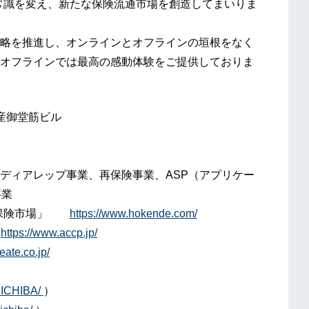
常識を変え、新たな保険流通市場を創造してまいりま
ffline）戦略を推進し、オンラインとオフラインの垣根をなく
オフラインでは最高の感動体験をご提供しておりま
動産御堂筋ビル
ディアレップ事業、再保険事業、ASP（アプリケー
事業
ト「保険市場」
https://www.hokende.com/
ト
https://www.accp.jp/
ate.co.jp/
NICHIBA/
）