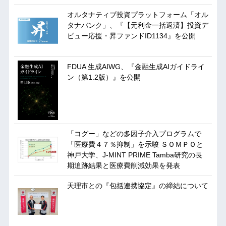
オルタナティブ投資プラットフォーム「オル
タナバンク」、『【元利金一括返済】投資デ
ビュー応援・昇ファンドID1134』を公開
FDUA 生成AIWG、『金融生成AIガイドライ
ン（第1.2版）』を公開
「コグー」などの多因子介入プログラムで
「医療費４７％抑制」を示唆 ＳＯＭＰＯと
神戸大学、J-MINT PRIME Tamba研究の長
期追跡結果と医療費削減効果を発表
天理市との『包括連携協定』の締結について