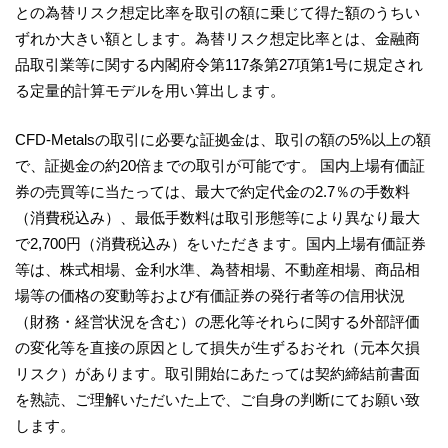
との為替リスク想定比率を取引の額に乗じて得た額のうちい
ずれか大きい額とします。為替リスク想定比率とは、金融商
品取引業等に関する内閣府令第117条第27項第1号に規定され
る定量的計算モデルを用い算出します。
CFD-Metalsの取引に必要な証拠金は、取引の額の5%以上の額
で、証拠金の約20倍までの取引が可能です。 国内上場有価証
券の売買等に当たっては、最大で約定代金の2.7％の手数料
（消費税込み）、最低手数料は取引形態等により異なり最大
で2,700円（消費税込み）をいただきます。国内上場有価証券
等は、株式相場、金利水準、為替相場、不動産相場、商品相
場等の価格の変動等および有価証券の発行者等の信用状況
（財務・経営状況を含む）の悪化等それらに関する外部評価
の変化等を直接の原因として損失が生ずるおそれ（元本欠損
リスク）があります。取引開始にあたっては契約締結前書面
を熟読、ご理解いただいた上で、ご自身の判断にてお願い致
します。