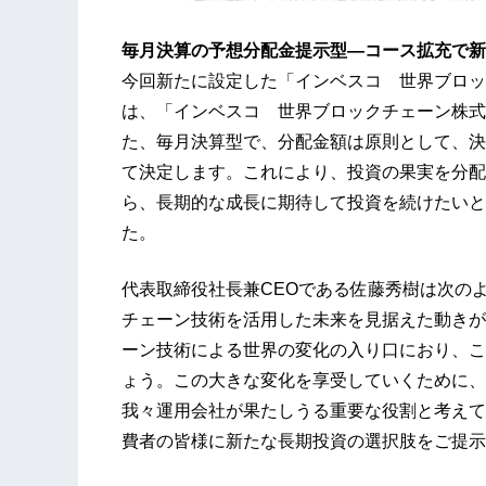
毎月決算の
予想分配金提示
型
―
コース拡充で新
今回新たに設定した「インベスコ 世界ブロッ
は、「インベスコ 世界ブロックチェーン株式
た、毎月決算型で、分配金額は原則として、決
て決定します。これにより、投資の果実を分配
ら、長期的な成長に期待して投資を続けたいと
た。
代表取締役社長兼CEOである佐藤秀樹は次の
チェーン技術を活用した未来を見据えた動きが
ーン技術による世界の変化の入り口におり、こ
ょう。この大きな変化を享受していくために、
我々運用会社が果たしうる重要な役割と考えて
費者の皆様に新たな長期投資の選択肢をご提示