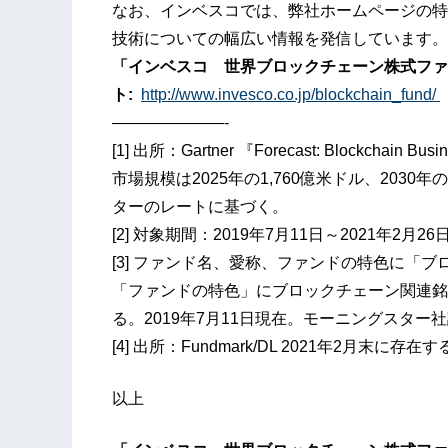
なお、インベスコでは、弊社ホームページの特
技術についての幅広い情報を発信しています。
「インベスコ 世界ブロックチェーン株式ファ
ト
:
http://www.invesco.co.jp/blockchain_fund/
———————-
[1] 出所：Gartner 『Forecast: Blockchain Bu
市場規模は2025年の1,760億米ドル、2030年
ターのレートに基づく。
[2] 対象期間：2019年7月11日～2021年2月26
[3] ファンド名、愛称、ファンドの特色に「
「ファンドの特色」にブロックチェーン関連銘
る。2019年7月11日現在。モーニングスター
[4] 出所：Fundmark/DL 2021年2月末に
以上