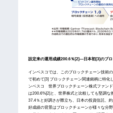
設定来の運用成績200.6％[2]―日本初[3]
インベスコでは、このブロックチェーン技術の潜
で初めて[3] ブロックチェーン関連銘柄に特
ンベスコ 世界ブロックチェーン株式ファンド
は200.6%[2]と、世界株式と比較しても堅調
37.4％と好調さが際立ち、日本の投資信託、約
好成績の背景はブロックチェーンが様々な分野