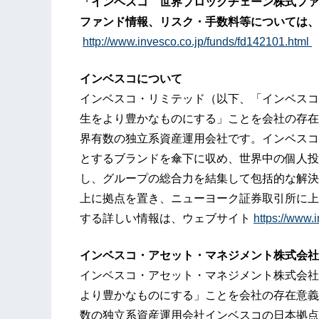
「インベスコ 世界ブロックチェーン株式ファ
ファンド情報、リスク・手数料等については
、
http://www.invesco.co.jp/funds/fd142101.html
インベスコについて
インベスコ・リミテッド（以下、「インベスコ
生をより豊かなものにする」ことを会社の存在
界有数の独立系資産運用会社です。インベスコ
とするブランドを傘下に収め、世界中の個人投
し、グループの総合力を結集して包括的な解決
上に拠点を置き、ニューヨーク証券取引所に上
する詳しい情報は、ウェブサイト
https://www
インベスコ・アセット・マネジメント株式会社
インベスコ・アセット・マネジメント株式会社
より豊かなものにする」ことを会社の存在意義
数の独立系資産運用会社インベスコの日本拠点