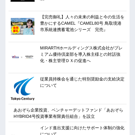
【完売御礼】人々の未来の利益と今の生活を
豊かにするCAMEL『CAMEL80号 鳥取境港
市系統連携蓄電池シリーズ 完売』
MIRARTHホールディングス株式会社がプレ
ミアム優待倶楽部を導入株主様との対話強
化・株主管理ＤＸの促進へ
従業員持株会を通じた特別奨励金の支給決定
について
あおぞら企業投資、ベンチャーデットファンド「あおぞら
HYBRID4号投資事業有限責任組合」を設立
インド進出支援に向けたサポート体制の強化
について