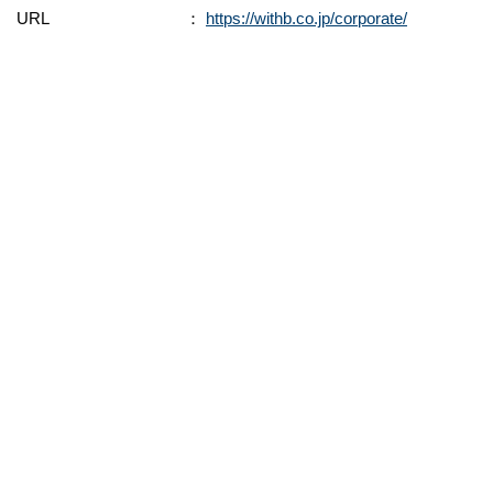
URL ：
https://withb.co.jp/corporate/