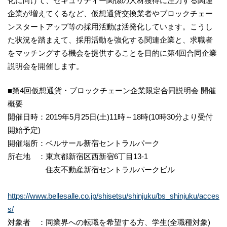
化に向けて、セキュリティー関係の人材獲得に注力する関連
企業が増えてくるなど、仮想通貨交換業者やブロックチェー
ンスタートアップ等の採用活動は活発化しています。こうし
た状況を踏まえて、採用活動を強化する関連企業と、求職者
をマッチングする機会を提供することを目的に第4回合同企業
説明会を開催します。
■第4回仮想通貨・ブロックチェーン企業限定合同説明会 開催
概要
開催日時：2019年5月25日(土)11時～18時(10時30分より受付
開始予定)
開催場所：ベルサール新宿セントラルパーク
所在地 ：東京都新宿区西新宿6丁目13-1
住友不動産新宿セントラルパークビル
https://www.bellesalle.co.jp/shisetsu/shinjuku/bs_shinjuku/acces
s/
対象者 ：同業界への転職を希望する方、学生(全職種対象)