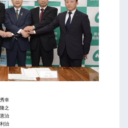
秀幸
隆之
憲治
治