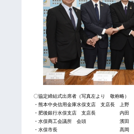
〇協定締結式出席者（写真左より 敬称略）
・熊本中央信用金庫水俣支店 支店長 上野 
・肥後銀行水俣支店 支店長 内田 
・水俣商工会議所 会頭 濱田 
・水俣市長 髙岡 利