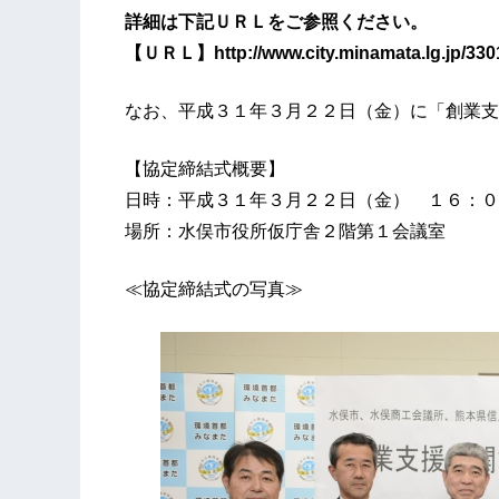
詳細は下記ＵＲＬをご参照ください。
【ＵＲＬ】http://www.city.minamata.lg.jp/33
なお、平成３１年３月２２日（金）に「創業支
【協定締結式概要】
日時：平成３１年３月２２日（金） １６：０
場所：水俣市役所仮庁舎２階第１会議室
≪協定締結式の写真≫