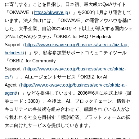
に寄与する」ことを目指し、日本初、最大級のQ&Aサイト
「OKWAVE（
https://okwave.jp
）」を2000年1月より運営して
います。法人向けには、「OKWAVE」の運営ノウハウを基に
した、大手企業、自治体の500サイト以上が導入する国内シェ
アNo.1のFAQシステム「OKBIZ. for FAQ / Helpdesk
Support（
https://www.okwave.co.jp/business/service/biz-faq-
helpdesk/
）」や、顧客参加型サポートコミュニティツール
「OKBIZ. for Community
Support（
https://www.okwave.co.jp/business/service/okbiz-
cs/
）」、AIエージェントサービス「OKBIZ. for AI
Agent（
https://www.okwave.co.jp/business/service/okbiz-ai-
agent/
）」などを提供しています。2006年6月に株式上場（証
券コード：3808）。今後は、AI、ブロックチェーン、情報セ
キュリティの各技術を組み合わせて、感謝されている人がよ
り報われる社会を目指す「感謝経済」プラットフォームの拡
大に向けたサービスを提供していきます。