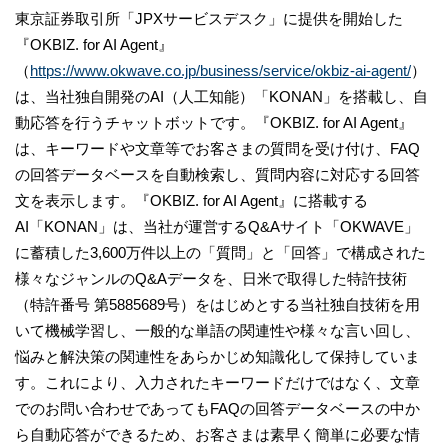
東京証券取引所「JPXサービスデスク」に提供を開始した
『OKBIZ. for AI Agent』
（
https://www.okwave.co.jp/business/service/okbiz-ai-agent/
）
は、当社独自開発のAI（人工知能）「KONAN」を搭載し、自
動応答を行うチャットボットです。『OKBIZ. for AI Agent』
は、キーワードや文章等でお客さまの質問を受け付け、FAQ
の回答データベースを自動検索し、質問内容に対応する回答
文を表示します。『OKBIZ. for AI Agent』に搭載する
AI「KONAN」は、当社が運営するQ&Aサイト「OKWAVE」
に蓄積した3,600万件以上の「質問」と「回答」で構成された
様々なジャンルのQ&Aデータを、日米で取得した特許技術
（特許番号 第5885689号）をはじめとする当社独自技術を用
いて機械学習し、一般的な単語の関連性や様々な言い回し、
悩みと解決策の関連性をあらかじめ知識化して保持していま
す。これにより、入力されたキーワードだけではなく、文章
でのお問い合わせであってもFAQの回答データベースの中か
ら自動応答ができるため、お客さまは素早く簡単に必要な情