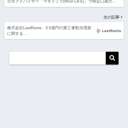
ロボアドバイザー「マネラップ(MSV LIFE)」で特定口座の…
次の記事
株式会社LastRoots、3.5億円の第三者割当増資
に関する…