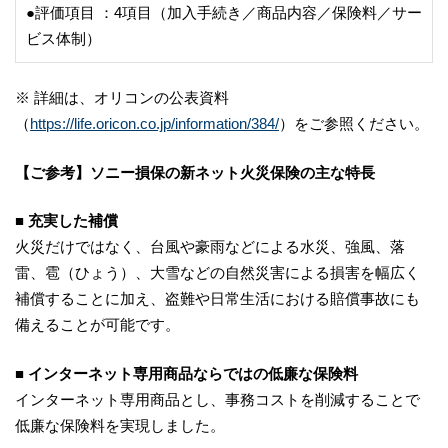
●評価項目 ：4項目（加入手続き／商品内容／保険料／サー
ビス体制）
※ 詳細は、オリコンの公表資料
（
https://life.oricon.co.jp/information/384/
）をご参照ください。
【ご参考】ソニー損保の新ネット火災保険の主な特長
■ 充実した補償
火災だけではなく、台風や豪雨などによる水災、強風、落
雷、雹（ひょう）、大雪などの自然災害による損害を幅広く
補償することに加え、盗難や日常生活における賠償事故にも
備えることが可能です。
■ インターネット専用商品ならではの低廉な保険料
インターネット専用商品とし、事務コストを削減することで
低廉な保険料を実現しました。