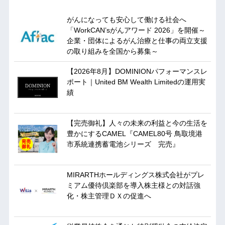
がんになっても安心して働ける社会へ
「WorkCAN’sがんアワード 2026」を開催～
企業・団体によるがん治療と仕事の両立支援
の取り組みを全国から募集～
【2026年8月】DOMINIONパフォーマンスレ
ポート｜United BM Wealth Limitedの運用実
績
【完売御礼】人々の未来の利益と今の生活を
豊かにするCAMEL『CAMEL80号 鳥取境港
市系統連携蓄電池シリーズ 完売』
MIRARTHホールディングス株式会社がプレ
ミアム優待倶楽部を導入株主様との対話強
化・株主管理ＤＸの促進へ