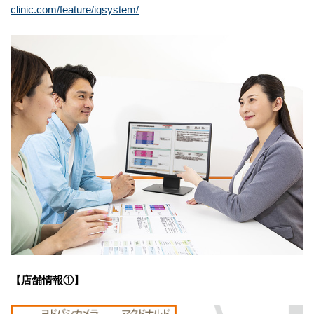
clinic.com/feature/iqsystem/
【店舗情報①】