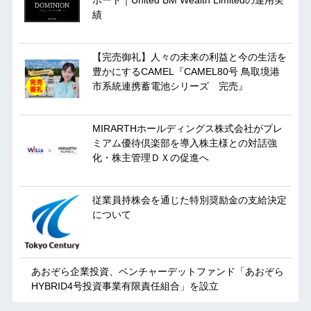
ポート｜United BM Wealth Limitedの運用実
績
【完売御礼】人々の未来の利益と今の生活を
豊かにするCAMEL『CAMEL80号 鳥取境港
市系統連携蓄電池シリーズ 完売』
MIRARTHホールディングス株式会社がプレ
ミアム優待倶楽部を導入株主様との対話強
化・株主管理ＤＸの促進へ
従業員持株会を通じた特別奨励金の支給決定
について
あおぞら企業投資、ベンチャーデットファンド「あおぞら
HYBRID4号投資事業有限責任組合」を設立