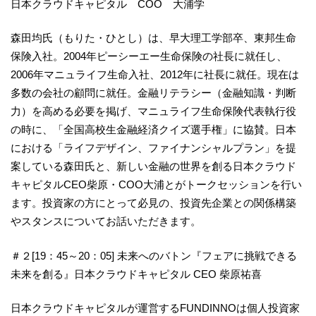
日本クラウドキャピタル COO 大浦学
森田均氏（もりた・ひとし）は、早大理工学部卒、東邦生命
保険入社。2004年ピーシーエー生命保険の社長に就任し、
2006年マニュライフ生命入社、2012年に社長に就任。現在は
多数の会社の顧問に就任。金融リテラシー（金融知識・判断
力）を高める必要を掲げ、マニュライフ生命保険代表執行役
の時に、「全国高校生金融経済クイズ選手権」に協賛。日本
における「ライフデザイン、ファイナンシャルプラン」を提
案している森田氏と、新しい金融の世界を創る日本クラウド
キャピタルCEO柴原・COO大浦とがトークセッションを行い
ます。投資家の方にとって必見の、投資先企業との関係構築
やスタンスについてお話いただきます。
＃２[19：45～20：05] 未来へのバトン『フェアに挑戦できる
未来を創る』日本クラウドキャピタル CEO 柴原祐喜
日本クラウドキャピタルが運営するFUNDINNOは個人投資家