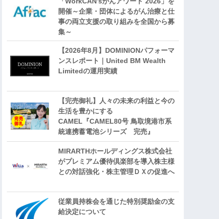
「WorkCAN’sがんアワード 2026」を
開催～企業・団体によるがん治療と仕
事の両立支援の取り組みを全国から募
集～
【2026年8月】DOMINIONパフォーマ
ンスレポート｜United BM Wealth
Limitedの運用実績
【完売御礼】人々の未来の利益と今の
生活を豊かにする
CAMEL『CAMEL80号 鳥取境港市系
統連携蓄電池シリーズ 完売』
MIRARTHホールディングス株式会社
がプレミアム優待倶楽部を導入株主様
との対話強化・株主管理ＤＸの促進へ
従業員持株会を通じた特別奨励金の支
給決定について