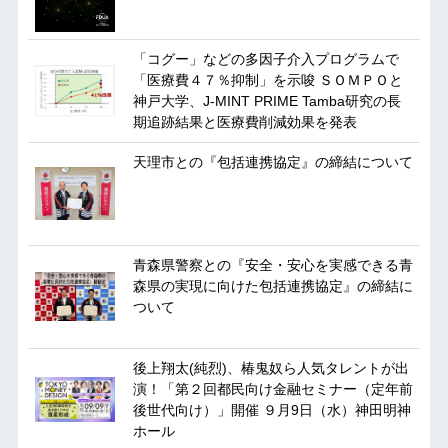
「コグー」などの多因子介入プログラムで
「医療費４７％抑制」を示唆 ＳＯＭＰＯと
神戸大学、J-MINT PRIME Tamba研究の長
期追跡結果と医療費削減効果を発表
天理市との『包括連携協定』の締結について
青森県警察との『安全・安心を実感できる青
森県の実現に向けた包括連携協定』の締結に
ついて
後上翔太(純烈)、椿鬼奴ら人気タレントが出
演！「第２回都民向け金融セミナー（定年前
後世代向け）」開催 ９月9日（水）神田明神
ホール