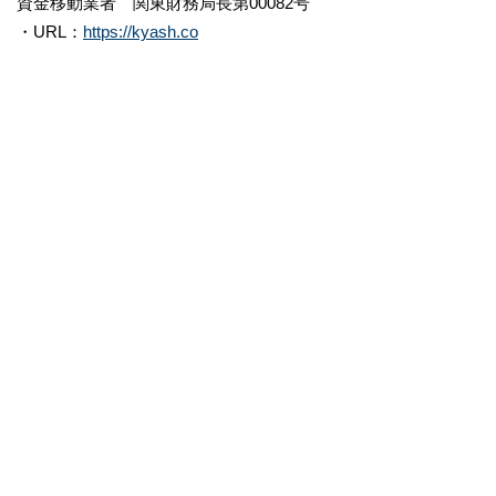
資金移動業者 関東財務局長第00082号
・URL：
https://kyash.co