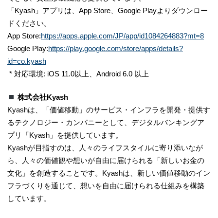
「​Kyash​」アプリは、​App Store​、​Google Play​よりダウンロー
ドください。
App Store:​
https://apps.apple.com/JP/app/id1084264883?mt=8
Google Play:​
https://play.google.com/store/apps/details?
id=co.kyash
* ​対応環境​: iOS ​11.0​以上、​Android ​6.0 ​以上
株式会社Kyash
Kyashは、「価値移動」のサービス・インフラを開発・提供す
るテクノロジー・カンパニーとして、デジタルバンキングア
プリ「Kyash」を提供しています。
Kyashが目指すのは、人々のライフスタイルに寄り添いなが
ら、人々の価値観や想いが自由に届けられる「新しいお金の
文化」を創造することです。Kyashは、新しい価値移動のイン
フラづくりを通じて、想いを自由に届けられる仕組みを構築
しています。