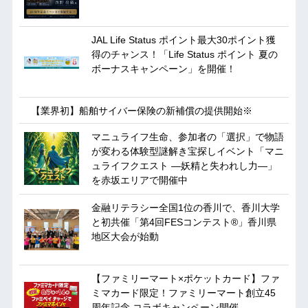
JAL Life Status ポイント最大30ポイント獲
得のチャンス！「Life Status ポイント 夏の
ボーナスキャンペーン」を開催！
【業界初】船舶サイバー保険の新補償の提供開始※
マニュライフ生命、参加者の「選択」で物語
が変わる体験型謎解き宝探しイベント「マニ
ュライフクエスト ―妖精と失われし力―」
を赤坂エリアで開催中
金融リテラシー全国1位の香川で、香川大学
と初共催「第4回FESコンテスト®」香川県
地区大会が始動
【ファミリーマート×ポケットカード】ファ
ミマカード限定！ファミリーマート創立45
周年記念 コラボキャンペーン開催