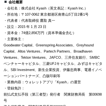
会社概要
・会社名：株式会社 Kyash（英文表記：Kyash Inc.）
・所在地：〒107-0062 東京都港区南青山5丁目2番1号
・代表者：代表取締役 鷹取 真一
・設立：2015 年 1 月 23 日
・資本金：74億2,856万円（資本準備金含む）
・主要株主：
Goodwater Capital、Greenspring Associates、Greyhound
Capital、Altos Ventures、Partech Partners、Broadhaven
Ventures、Tekton Ventures、JAFCO、三井住友銀行、SMBC
ベンチャーキャピタル、三菱UFJキャピタル、みずほキャピタ
ル、SBI Investment、新生企業投資、伊藤忠商事、電通イノベ
ーションパートナーズ、凸版印刷等
・業務内容：ウォレットアプリ「Kyash」の運営
・登録免許：
前払式支払手段（第三者型）発行者 関東財務局長 第00698
号