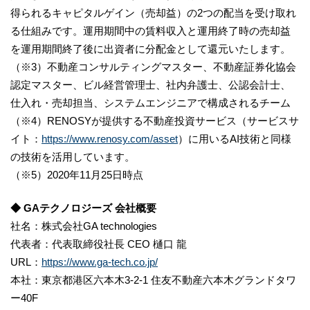
得られるキャピタルゲイン（売却益）の2つの配当を受け取れ
る仕組みです。運用期間中の賃料収入と運用終了時の売却益
を運用期間終了後に出資者に分配金として還元いたします。
（※3）不動産コンサルティングマスター、不動産証券化協会
認定マスター、ビル経営管理士、社内弁護士、公認会計士、
仕入れ・売却担当、システムエンジニアで構成されるチーム
（※4）RENOSYが提供する不動産投資サービス（サービスサ
イト：
https://www.renosy.com/asset
）に用いるAI技術と同様
の技術を活用しています。
（※5）2020年11月25日時点
◆ GAテクノロジーズ 会社概要
社名：株式会社GA technologies
代表者：代表取締役社長 CEO 樋口 龍
URL：
https://www.ga-tech.co.jp/
本社：東京都港区六本木3-2-1 住友不動産六本木グランドタワ
ー40F