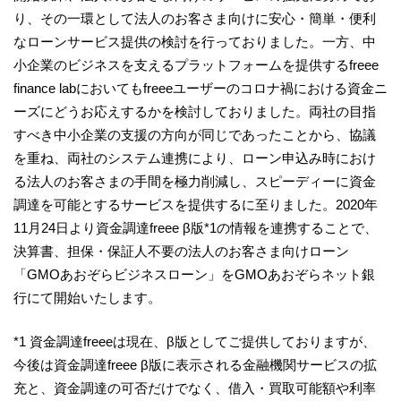
り、その一環として法人のお客さま向けに安心・簡単・便利
なローンサービス提供の検討を行っておりました。一方、中
小企業のビジネスを支えるプラットフォームを提供するfreee
finance labにおいてもfreeeユーザーのコロナ禍における資金ニ
ーズにどうお応えするかを検討しておりました。両社の目指
すべき中小企業の支援の方向が同じであったことから、協議
を重ね、両社のシステム連携により、ローン申込み時におけ
る法人のお客さまの手間を極力削減し、スピーディーに資金
調達を可能とするサービスを提供するに至りました。2020年
11月24日より資金調達freee β版*1の情報を連携することで、
決算書、担保・保証人不要の法人のお客さま向けローン
「GMOあおぞらビジネスローン」をGMOあおぞらネット銀
行にて開始いたします。
*1 資金調達freeeは現在、β版としてご提供しておりますが、
今後は資金調達freee β版に表示される金融機関サービスの拡
充と、資金調達の可否だけでなく、借入・買取可能額や利率