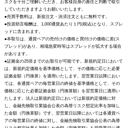
スクを十分ご理解いただき、お客様自身の責任と判断で取引
していただきますようお願いいたします。
●売買手数料は、新規注文・決済注文ともに無料です。
●投資助言報酬は、1,000通貨あたり１円(税込)となり、スプレ
ッドに含まれます。
●本取引は、通貨ペアの売付けの価格と買付けの価格に差(ス
プレッド)があり、相場急変時等はスプレッドが拡大する場合
があります。
●証拠金の25倍までのお取引が可能です。新規約定日において
は、新規約定価格を基準価格として、その価格に応じた必要
証拠金額（円換算）を適用いたします。翌営業日以降におい
ては、各通貨ペアの毎営業日の終値を基準価格として、その
価格に応じた必要証拠金額（円換算額）を翌営業日に適用い
たします。法人は新規約定日においては新規約定価格に対
し、金融先物取引業協会公表の為替リスク想定比率を加味し
た金額（円換算額）です。翌営業日以降においては各通貨ペ
アの毎営業日の終値に対し、金融先物取引業協会公表の為替
リスク想定比率を加味した金額（円換算額）を翌営業日に適