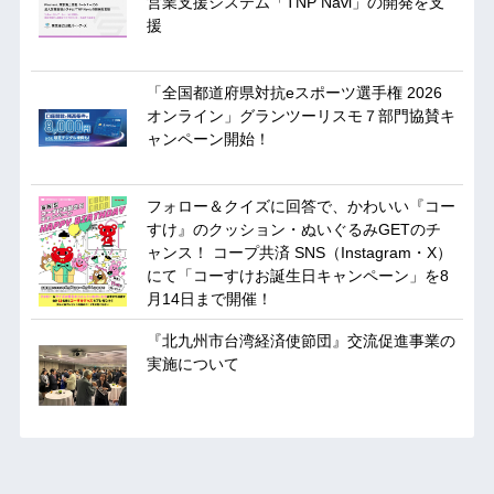
営業支援システム「TNP Navi」の開発を支
援
「全国都道府県対抗eスポーツ選手権 2026
オンライン」グランツーリスモ７部門協賛キ
ャンペーン開始！
フォロー＆クイズに回答で、かわいい『コー
すけ』のクッション・ぬいぐるみGETのチ
ャンス！ コープ共済 SNS（Instagram・X）
にて「コーすけお誕生日キャンペーン」を8
月14日まで開催！
『北九州市台湾経済使節団』交流促進事業の
実施について