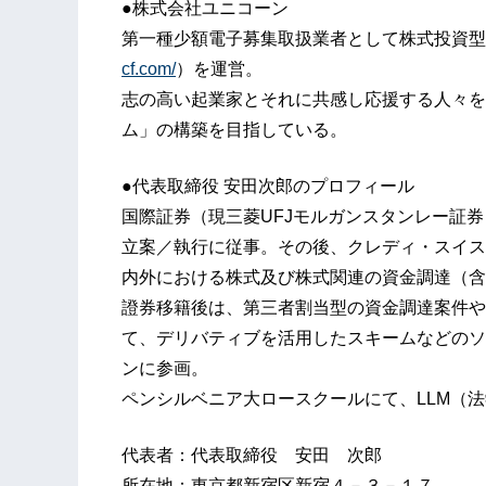
●株式会社ユニコーン
第一種少額電子募集取扱業者として株式投資型ク
cf.com/
）を運営。
志の高い起業家とそれに共感し応援する人々をつ
ム」の構築を目指している。
●代表取締役 安田次郎のプロフィール
国際証券（現三菱UFJモルガンスタンレー証券
立案／執行に従事。その後、クレディ・スイス
内外における株式及び株式関連の資金調達（含
證券移籍後は、第三者割当型の資金調達案件や
て、デリバティブを活用したスキームなどのソ
ンに参画。
ペンシルベニア大ロースクールにて、LLM（
代表者：代表取締役 安田 次郎
所在地：東京都新宿区新宿４－３－１７