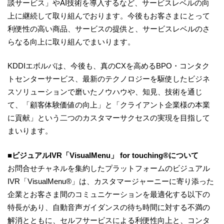
談サービス」やAI技術を導入するなど、サービスレベルの向
上に継続して取り組んでおります。今後もお客さまにとって
利便性の高い商品、サービスの提供と、サービスレベルのさ
らなる向上に取り組んでまいります。
KDDIエボルバは、今後も、真のCXを高めるBPO・コンタク
トセンターサービス、最新のテクノロジーを駆使したビジネ
スソリューションで磨いたノウハウや、知見、技術を通じ
て、「顧客体験価値の向上」と「クライアント企業様の本業
に貢献」という二つのカスタマーサクセスの実現を目指して
まいります。
■ビジュアルIVR「VisualMenu」 for touching®について
お問合せチャネルを集約したプラットフォームのビジュアル
IVR「VisualMenu®」は、カスタマージャーニーに寄り添った
企業とお客さま間のコミュニケーションを最適化する以下の
特長があり、自動音声ガイダンスの待ち時間に対する不満の
解消とともに、セルフサービスによる利便性向上と、コンタ