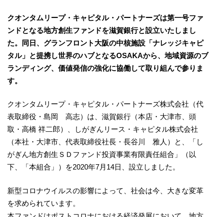
クオンタムリープ・キャピタル・パートナーズは第一号ファ
ンドとなる地方創生ファンドを滋賀銀行と設立いたしまし
た。同日、グランフロント大阪の中核施設「ナレッジキャピ
タル」と提携し世界のハブとなるOSAKAから、地域資源のブ
ランディング、価値発信の強化に協働して取り組んで参りま
す。
クオンタムリープ・キャピタル・パートナーズ株式会社（代
表取締役・島岡 高志）は、滋賀銀行（本店・大津市、頭
取・高橋 祥二郎）、しがぎんリース・キャピタル株式会社
（本社・大津市、代表取締役社長・長谷川 雅人）と、「し
がぎん地方創生ＳＤファンド投資事業有限責任組合」（以
下、「本組合」）を2020年7月14日、設立しました。
新型コロナウイルスの影響によって、社会は今、大きな変革
を求められています。
本ファンドはポストコロナにおける経済発展において、地方