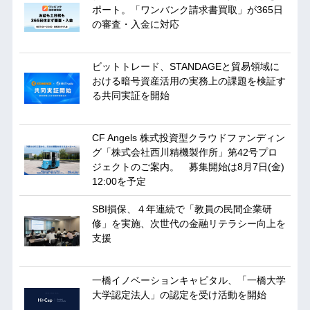
ポート。「ワンバンク請求書買取」が365日
の審査・入金に対応
ビットトレード、STANDAGEと貿易領域に
おける暗号資産活用の実務上の課題を検証す
る共同実証を開始
CF Angels 株式投資型クラウドファンディン
グ「株式会社西川精機製作所」第42号プロ
ジェクトのご案内。 募集開始は8月7日(金)
12:00を予定
SBI損保、４年連続で「教員の民間企業研
修」を実施、次世代の金融リテラシー向上を
支援
一橋イノベーションキャピタル、「一橋大学
大学認定法人」の認定を受け活動を開始