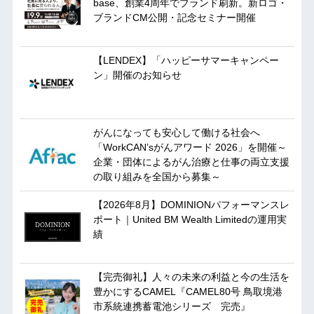
base、創業4周年でブランド刷新。新ロゴ・
ブランドCM公開・記念セミナー開催
【LENDEX】「ハッピーサマーキャンペー
ン」開催のお知らせ
がんになっても安心して働ける社会へ
「WorkCAN’sがんアワード 2026」を開催～
企業・団体によるがん治療と仕事の両立支援
の取り組みを全国から募集～
【2026年8月】DOMINIONパフォーマンスレ
ポート｜United BM Wealth Limitedの運用実
績
【完売御礼】人々の未来の利益と今の生活を
豊かにするCAMEL『CAMEL80号 鳥取境港
市系統連携蓄電池シリーズ 完売』