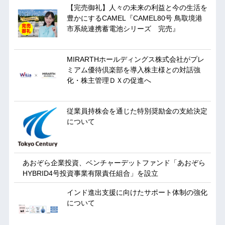
【完売御礼】人々の未来の利益と今の生活を
豊かにするCAMEL『CAMEL80号 鳥取境港
市系統連携蓄電池シリーズ 完売』
MIRARTHホールディングス株式会社がプレ
ミアム優待倶楽部を導入株主様との対話強
化・株主管理ＤＸの促進へ
従業員持株会を通じた特別奨励金の支給決定
について
あおぞら企業投資、ベンチャーデットファンド「あおぞら
HYBRID4号投資事業有限責任組合」を設立
インド進出支援に向けたサポート体制の強化
について