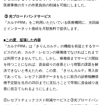
医療事務の方々の作業負担の削減を可能にしました。
③ 光ブロードバンドサービス
『カルテFRM』をご利用いただいている医療機関に、光回線
とインターネット接続を月額無料で提供します。
■
この度、
拡張した内容
『カルテFRM』は『きりんカルテ』の機能を前提とするサー
ビスのため、カルテ・レセコンの稼働後でなければこれまで
は利用できませんでした。しかし、稼働後までサービス開始
を待つことになれば、資金繰りの改善という喫緊の課題を解
決できないと考えたため、この度、『きりんカルテ』導入前
であっても、レセプト請求データをもとに前月の診療報酬債
権予定額を当月の25日までに支払うことで早期に資金繰り改
善に役立てられるようにしました。
②レセプトチェックコスト削減サービスと③光ブロードバン