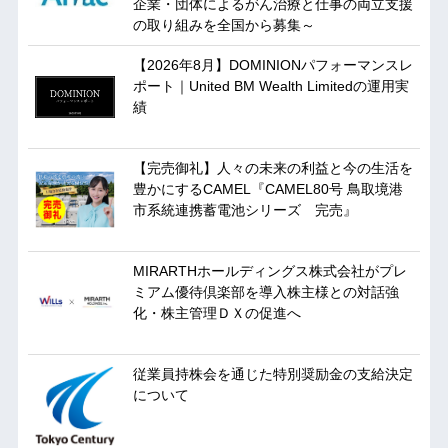
企業・団体によるがん治療と仕事の両立支援
の取り組みを全国から募集～
【2026年8月】DOMINIONパフォーマンスレ
ポート｜United BM Wealth Limitedの運用実
績
【完売御礼】人々の未来の利益と今の生活を
豊かにするCAMEL『CAMEL80号 鳥取境港
市系統連携蓄電池シリーズ 完売』
MIRARTHホールディングス株式会社がプレ
ミアム優待倶楽部を導入株主様との対話強
化・株主管理ＤＸの促進へ
従業員持株会を通じた特別奨励金の支給決定
について