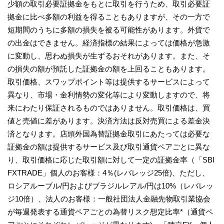
少額の取引必要証拠金をもとに取引を行うため、取引必要証
拠金に比べ多額の利益を得ることもありますが、その一方で
短期間のうちに多額の損失を被る可能性があります。外貨で
の出金はできません。経済指標の結果によっては価格が急激
に変動し、思わぬ損失が生ずるおそれがあります。また、そ
の損失の額が預託した証拠金の額を上回ることもあります。
取引価格、スワップポイント等は提供するサービスによって
異なり、市場・金利情勢の変化等により変動しますので、将
来にわたり保証されるものではありません。取引価格は、買
値と売値に差があります。決済方法は反対売買による差金決
済となります。店頭外国為替証拠金取引にあたっては必要な
証拠金の額は提供するサービス及び取引通貨ペアごとに異な
り、取引価格に応じた取引額に対して一定の証拠金率（「SBI
FXTRADE」個人のお客様：4％(レバレッジ25倍)、ただし、
ロシアルーブル/円およびブラジルレアル/円は10%（レバレッ
ジ10倍）、法人のお客様：一般社団法人金融先物取引業協会
が毎週発表する通貨ペアごとの為替リスク想定比率*（通貨ペ