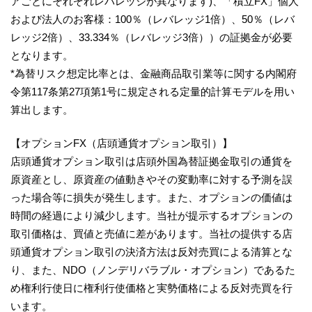
アごとにそれぞれレバレッジが異なります)、「積立FX」個人
および法人のお客様：100％（レバレッジ1倍）、50％（レバ
レッジ2倍）、33.334％（レバレッジ3倍））の証拠金が必要
となります。
*為替リスク想定比率とは、金融商品取引業等に関する内閣府
令第117条第27項第1号に規定される定量的計算モデルを用い
算出します。
【オプションFX（店頭通貨オプション取引）】
店頭通貨オプション取引は店頭外国為替証拠金取引の通貨を
原資産とし、原資産の値動きやその変動率に対する予測を誤
った場合等に損失が発生します。また、オプションの価値は
時間の経過により減少します。当社が提示するオプションの
取引価格は、買値と売値に差があります。当社の提供する店
頭通貨オプション取引の決済方法は反対売買による清算とな
り、また、NDO（ノンデリバラブル・オプション）であるた
め権利行使日に権利行使価格と実勢価格による反対売買を行
います。