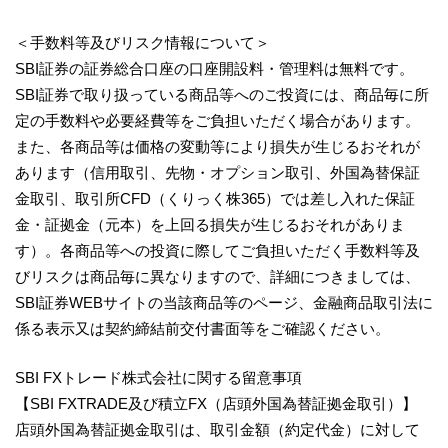
＜手数料等及びリスク情報について＞
SBI証券の証券総合口座の口座開設料・管理料は無料です。
SBI証券で取り扱っている商品等へのご投資には、商品毎に所
定の手数料や必要経費等をご負担いただく場合があります。
また、各商品等は価格の変動等により損失が生じるおそれが
あります（信用取引、先物・オプション取引、外国為替保証
金取引、取引所CFD（くりっく株365）では差し入れた保証
金・証拠金（元本）を上回る損失が生じるおそれがありま
す）。各商品等への投資に際してご負担いただく手数料等及
びリスクは商品毎に異なりますので、詳細につきましては、
SBI証券WEBサイトの当該商品等のページ、金融商品取引法に
係る表示又は契約締結前交付書面等をご確認ください。
SBI FXトレード株式会社に関する留意事項
【SBI FXTRADE及び積立FX（店頭外国為替証拠金取引）】
店頭外国為替証拠金取引は、取引金額（約定代金）に対して