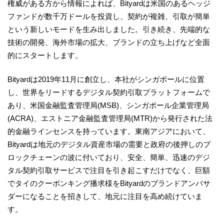
権威がある方から情報によれば、Bityardは米国のあるヘッジ
ファンドが数千万ドールを投資し、契約が複雑、引取が簡単
という新しいモードを生み出しました。引き続き、先端的な
技術の開発、海外市場の拡大、ブランドの立ち上げなど全面
的にスタートします。
Bityardは2019年11月に創立し、本社がシンガポールに位置
し、世界をリードするデジタル契約引取プラットフォームで
あり、米国金融監査管理局(MSB)、シンガポール企業管理局
(ACRA)、エストニア金融監査管理局(MTR)から発行された法
的金融ラインセンスを持っています。東南アジアにおいて、
Bityardは地元のデジタル資産市場の需要と政府の後押しのブ
ロックチェーンの波に付いており、安全、簡単、迅速のデジ
タル契約引取サービスで注目を引き起こすだけでなく、巨額
でタイのクーポンキング播求様をBityardのブランドアンバサ
ダーになることを招きして、地元に注目を高め続けていま
す。