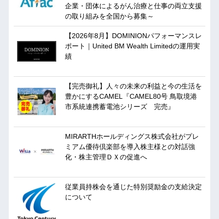
企業・団体によるがん治療と仕事の両立支援
の取り組みを全国から募集～
【2026年8月】DOMINIONパフォーマンスレ
ポート｜United BM Wealth Limitedの運用実
績
【完売御礼】人々の未来の利益と今の生活を
豊かにするCAMEL『CAMEL80号 鳥取境港
市系統連携蓄電池シリーズ 完売』
MIRARTHホールディングス株式会社がプレ
ミアム優待倶楽部を導入株主様との対話強
化・株主管理ＤＸの促進へ
従業員持株会を通じた特別奨励金の支給決定
について