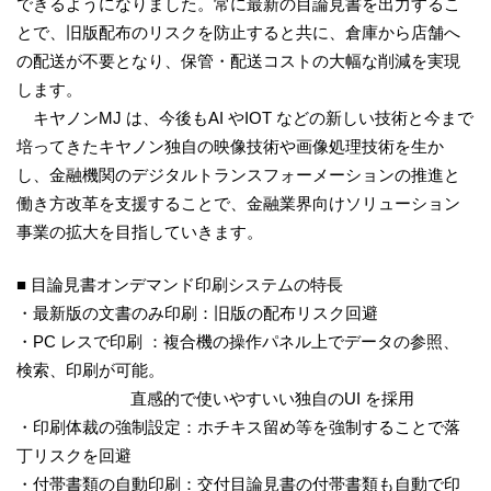
できるようになりました。常に最新の目論見書を出力するこ
とで、旧版配布のリスクを防止すると共に、倉庫から店舗へ
の配送が不要となり、保管・配送コストの大幅な削減を実現
します。
キヤノンMJ は、今後もAI やIOT などの新しい技術と今まで
培ってきたキヤノン独自の映像技術や画像処理技術を生か
し、金融機関のデジタルトランスフォーメーションの推進と
働き方改革を支援することで、金融業界向けソリューション
事業の拡大を目指していきます。
■ 目論見書オンデマンド印刷システムの特長
・最新版の文書のみ印刷：旧版の配布リスク回避
・PC レスで印刷 ：複合機の操作パネル上でデータの参照、
検索、印刷が可能。
直感的で使いやすいい独自のUI を採用
・印刷体裁の強制設定：ホチキス留め等を強制することで落
丁リスクを回避
・付帯書類の自動印刷：交付目論見書の付帯書類も自動で印