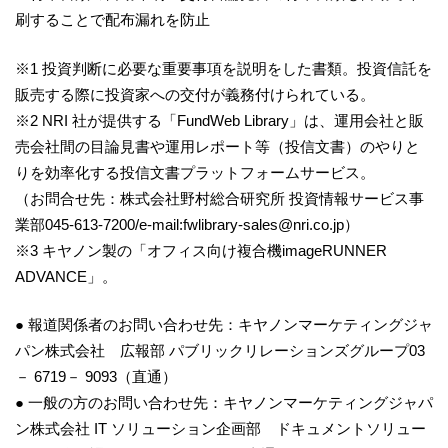
刷することで配布漏れを防止
※1 投資判断に必要な重要事項を説明をした書類。投資信託を
販売する際に投資家への交付が義務付けられている。
※2 NRI 社が提供する「FundWeb Library」は、運用会社と販
売会社間の目論見書や運用レポート等（投信文書）のやりと
りを効率化する投信文書プラットフォームサービス。
（お問合せ先：株式会社野村総合研究所 投資情報サービス事
業部045-613-7200/e-mail:fwlibrary-sales@nri.co.jp）
※3 キヤノン製の「オフィス向け複合機imageRUNNER
ADVANCE」。
● 報道関係者のお問い合わせ先：キヤノンマーケティングジャ
パン株式会社 広報部 パブリックリレーションズグループ03
－ 6719－ 9093（直通）
● 一般の方のお問い合わせ先：キヤノンマーケティングジャパ
ン株式会社 IT ソリューション企画部 ドキュメントソリュー