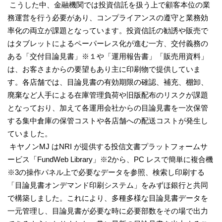
こうした中、金融機関では投資信託を扱う上で顧客本位の業
務運営を行う必要があり、コンプライアンスの遵守と業務効
率化の両立が課題となっています。投資信託の勧誘や販売で
はタブレットによるペーパーレス化が進む一方、交付義務の
ある「交付目論見書」※１や「運用報告書」「販売用資料」
は、お客さまからの要望もあり主に印刷物で提供していま
す。各店舗では、目論見書の有効期限の確認、補充、棚卸、
廃棄など人手による在庫管理負荷や旧版配布のリスクが課題
となっており、加えて各運用会社からの目論見書を一次保管
する集中倉庫の保管コストや各店舗への配送コストが発生し
ていました。
キヤノンMJ はNRI が提供する投信文書プラットフォームサ
ービス「FundWeb Library」※2から、PC レスで簡単に複合機
※3の操作パネル上で必要なデータを参照、検索し印刷する
「目論見書オンデマンド印刷システム」をみずほ銀行と共同
で構築しました。これにより、多種多様な目論見書データを
一元管理し、目論見書が必要な時に必要部数をその場で出力