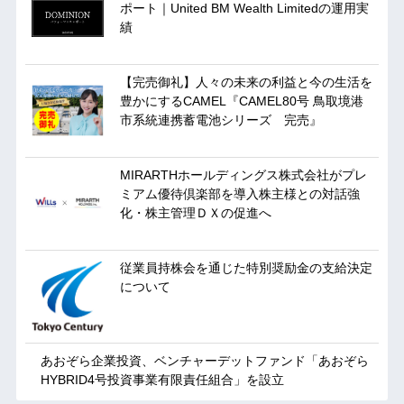
ポート｜United BM Wealth Limitedの運用実
績
【完売御礼】人々の未来の利益と今の生活を
豊かにするCAMEL『CAMEL80号 鳥取境港
市系統連携蓄電池シリーズ 完売』
MIRARTHホールディングス株式会社がプレ
ミアム優待倶楽部を導入株主様との対話強
化・株主管理ＤＸの促進へ
従業員持株会を通じた特別奨励金の支給決定
について
あおぞら企業投資、ベンチャーデットファンド「あおぞら
HYBRID4号投資事業有限責任組合」を設立