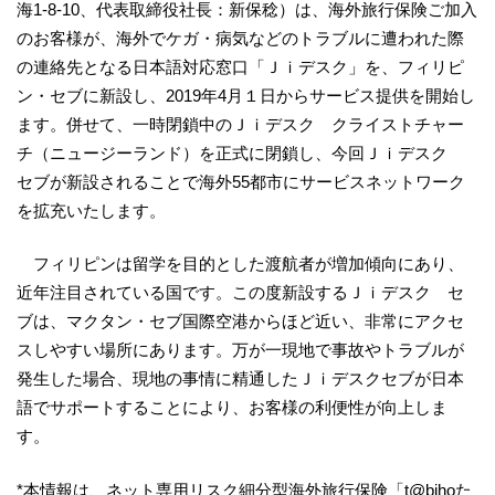
海1-8-10、代表取締役社長：新保稔）は、海外旅行保険ご加入
のお客様が、海外でケガ・病気などのトラブルに遭われた際
の連絡先となる日本語対応窓口「Ｊｉデスク」を、フィリピ
ン・セブに新設し、2019年4月１日からサービス提供を開始し
ます。併せて、一時閉鎖中のＪｉデスク クライストチャー
チ（ニュージーランド）を正式に閉鎖し、今回Ｊｉデスク
セブが新設されることで海外55都市にサービスネットワーク
を拡充いたします。
フィリピンは留学を目的とした渡航者が増加傾向にあり、
近年注目されている国です。この度新設するＪｉデスク セ
ブは、マクタン・セブ国際空港からほど近い、非常にアクセ
スしやすい場所にあります。万が一現地で事故やトラブルが
発生した場合、現地の事情に精通したＪｉデスクセブが日本
語でサポートすることにより、お客様の利便性が向上しま
す。
*本情報は、ネット専用リスク細分型海外旅行保険「t@bihoた