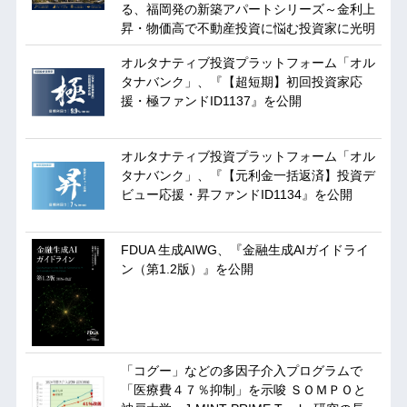
る、福岡発の新築アパートシリーズ～金利上
昇・物価高で不動産投資に悩む投資家に光明
オルタナティブ投資プラットフォーム「オル
タナバンク」、『【超短期】初回投資家応
援・極ファンドID1137』を公開
オルタナティブ投資プラットフォーム「オル
タナバンク」、『【元利金一括返済】投資デ
ビュー応援・昇ファンドID1134』を公開
FDUA 生成AIWG、『金融生成AIガイドライ
ン（第1.2版）』を公開
「コグー」などの多因子介入プログラムで
「医療費４７％抑制」を示唆 ＳＯＭＰＯと