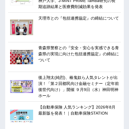
神戸大学、J-MINT PRIME Tamba研究の長
期追跡結果と医療費削減効果を発表
天理市との『包括連携協定』の締結について
青森県警察との『安全・安心を実感できる青
森県の実現に向けた包括連携協定』の締結に
ついて
後上翔太(純烈)、椿鬼奴ら人気タレントが出
演！「第２回都民向け金融セミナー（定年前
後世代向け）」開催 ９月9日（水）神田明神
ホール
【自動車保険 人気ランキング】2026年8月
最新版を発表！｜自動車保険STATION