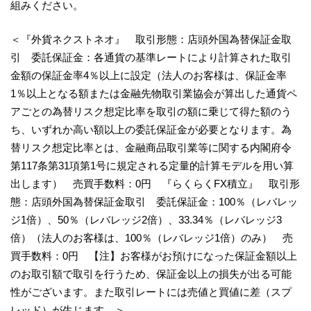
組みください。
＜『外貨ネクストネオ』 取引形態：店頭外国為替保証金取
引 委託保証金：各通貨の基準レートにより計算された取引
金額の保証金率4％以上に設定（法人のお客様は、保証金率
1％以上となる額または金融先物取引業協会が算出した通貨ペ
アごとの為替リスク想定比率を取引の額に乗じて得た額のう
ち、いずれか高い額以上の委託保証金が必要となります。為
替リスク想定比率とは、金融商品取引業等に関する内閣府令
第117条第31項第1号に規定される定量的計算モデルを用い算
出します） 売買手数料：0円 『らくらくFX積立』 取引形
態：店頭外国為替保証金取引 委託保証金：100％（レバレッ
ジ1倍）、50％（レバレッジ2倍）、33.34％（レバレッジ3
倍）（法人のお客様は、100％（レバレッジ1倍）のみ） 売
買手数料：0円 【注】お客様がお預けになった保証金額以上
のお取引額で取引を行うため、保証金以上の損失が出る可能
性がございます。また取引レートには売値と買値に差（スプ
レッド）が生じます。＞