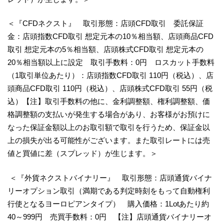
＜『CFDネクスト』 取引形態：店頭CFD取引 委託保証
金：店頭指数CFD取引 想定元本の10％相当額、店頭商品CFD
取引 想定元本の5％相当額、店頭株式CFD取引 想定元本の
20％相当額以上に設定 取引手数料：0円 ロスカット手数料
（1取引単位あたり）：店頭指数CFD取引 110円（税込）、店
頭商品CFD取引 110円（税込）、店頭株式CFD取引 55円（税
込）【注】取引手数料の他に、金利調整額、権利調整額、価
格調整額の支払いが発生する場合があり、お客様がお預けに
なった保証金額以上のお取引額で取引を行うため、保証金以
上の損失が出る可能性がございます。また取引レートには売
値と買値に差（スプレッド）が生じます。＞
＜『外貨ネクストバイナリー』 取引形態：店頭通貨バイナ
リーオプション取引（満期である判定時刻をもって自動権利
行使となるヨーロピアンタイプ） 購入価格：1Lotあたり約
40～999円 売買手数料：0円 【注】店頭通貨バイナリーオ