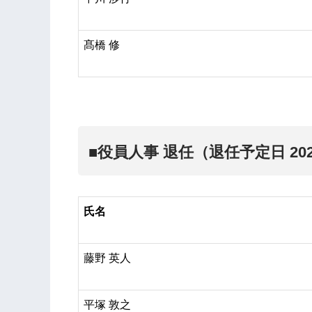
髙橋 修
■
役員人事 退任（退任予定日 202
氏名
藤野 英人
平塚 敦之