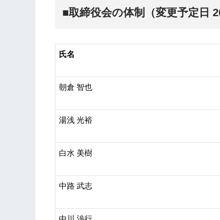
■取締役会の体制（変更予定日 20
氏名
朝倉 智也
湯浅 光裕
白水 美樹
中路 武志
中川 渉行