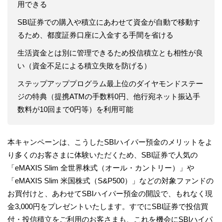
用できる
SBI証券での購入や積立にあわせて資金が自動で移動す
るため、都度証券口座に入金する手間を省ける
生活資金とは別に管理できるため投信積立とも相性が良
い（資金不足による積立失敗を防げる）
ステップアッププログラム最上位のダイヤモンドステー
ジの特典（提携ATMの手数料0円、他行宛ネット振込手
数料が10回まで0円等）を利用可能
本キャンペーンは、こうしたSBIハイパー預金のメリットをよ
り多くのお客さまに体験いただくため、SBI証券で人気の
「eMAXIS Slim 全世界株式（オール・カントリー）」や
「eMAXIS Slim 米国株式（S&P500）」などの対象ファンドの
お買付けと、あわせてSBIハイパー預金の開設で、もれなく現
金3,000円をプレゼントいたします。すでにSBI証券で投信買
付・投信積立をご利用のお客さまも、これを機会にSBIハイパ